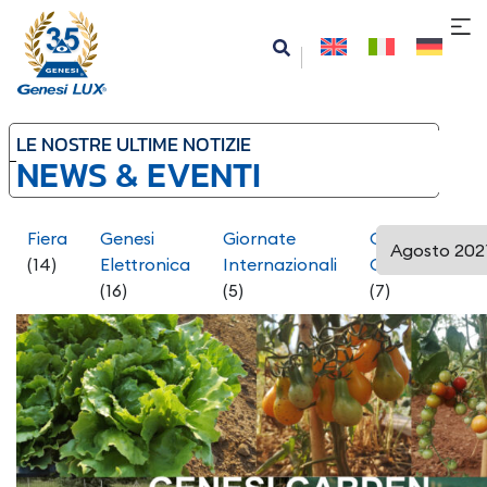
LE NOSTRE ULTIME NOTIZIE
Le tue preferenze relative alla privacy
NEWS & EVENTI
Informativa sulla raccolta
Fiera
Genesi
Giornate
Go
Pres
(14)
Elettronica
Internazionali
Green
(23)
(16)
(5)
(7)