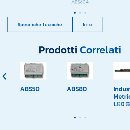
ABS604
Specifiche tecniche
Info
Prodotti
Correlati
ABS50
ABS80
Indust
Metri
31 Luglio
31 Luglio
LED B
2024
2024
30 Lug
202