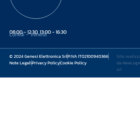
08:00 - 12:30, 13:00 - 16:30
Lunedì – Venerdì
© 2024 Genesi Elettronica Srl
P.IVA IT02100940366
Sito realizz
Note Legali
Privacy Policy
Cookie Policy
da NewLogi
srl